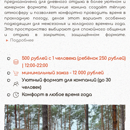
предназначена для дневного отдыха в более уютном и
камерном формате. Наличие камина создаёт тёплую
атмосферу и позволяет комфортно проводить время в
прохладную погоду, делая этот вариант особенно
подходящим для межсезонья и холодного времени года.
Это пространство выбирают для спокойного общения
и отдыха в закрытом, защищённом формате.
Подробнее
500 рублей с 1 человека (ребёнок 250 рублей)
| 12:00-22:00
минимальный заказ - 12 000 рублей
Уютный формат для компаний (до 30
человек)
Комфорт в любое время года