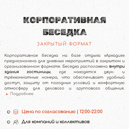
КОРПОРАТИВНАЯ
БЕСЕДКА
ЗАКРЫТЫЙ ФОРМАТ
Корпоративная беседка на базе отдыха «Аркадия»
предназначена для дневных мероприятий в закрытом и
организованном формате. Беседка расположена
внутри
здания гостиницы
, где находятся двух- и
трёхкомнатные номера, что обеспечивает удобный
доступ, защиту от погодных условий и комфортную
атмосферу для делового и группового общения.
Подробнее
Цена по согласованию | 12:00-22:00
Для компаний и коллективов