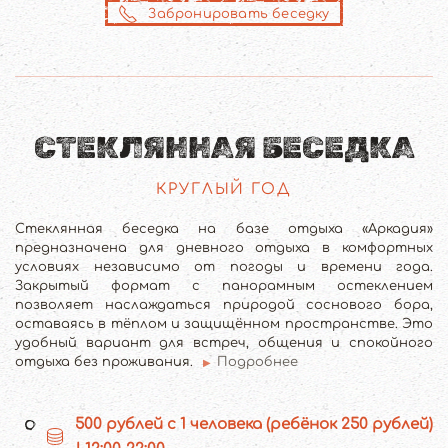
Забронировать беседку
СТЕКЛЯННАЯ БЕСЕДКА
КРУГЛЫЙ ГОД
Стеклянная беседка на базе отдыха «Аркадия»
предназначена для дневного отдыха в комфортных
условиях независимо от погоды и времени года.
Закрытый формат с панорамным остеклением
позволяет наслаждаться природой соснового бора,
оставаясь в тёплом и защищённом пространстве. Это
удобный вариант для встреч, общения и спокойного
отдыха без проживания.
Подробнее
500 рублей с 1 человека (ребёнок 250 рублей)