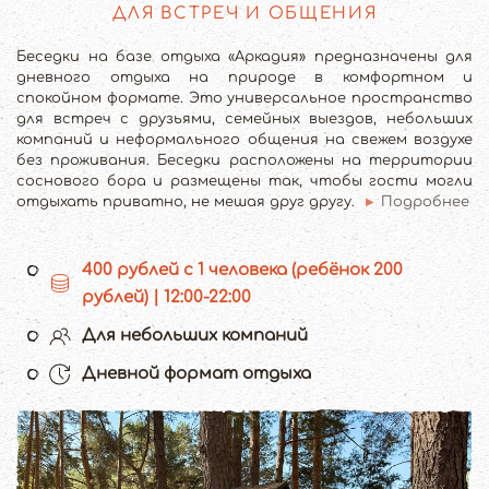
ДЛЯ ВСТРЕЧ И ОБЩЕНИЯ
Беседки на базе отдыха «Аркадия» предназначены для
дневного отдыха на природе в комфортном и
спокойном формате. Это универсальное пространство
для встреч с друзьями, семейных выездов, небольших
компаний и неформального общения на свежем воздухе
без проживания. Беседки расположены на территории
соснового бора и размещены так, чтобы гости могли
отдыхать приватно, не мешая друг другу.
Подробнее
400 рублей с 1 человека (ребёнок 200
рублей) | 12:00-22:00
Для небольших компаний
Дневной формат отдыха